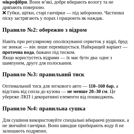
мікрофібри
. Вони м’які, добре вбирають вологу та не
дряпають поверхню.
❌ Губки, щітки, старі ганчірки — під забороною. Частинки
піску застрягають у порах і працюють як наждак.
Правило №2: обережно з відром
Навіть при регулярному ополіскуванні серветок у відрі, бруд
не зникає — він лише перемішується. Найкращий варіант —
проточна вода
, бажано під тиском.
Якщо користуєтесь відрами — їх має бути два: одне з
шампунем, друге для полоскання.
Правило №3: правильний тиск
Оптимальний тиск для легкового авто —
110–160 бар
, а
відстань від сопла до кузова —
не менше 20–30 см
. Це
убереже ЛКП і декоративні елементи від пошкоджень.
Правило №4: правильна сушка
Для сушіння використовуйте спеціальні вбираючі рушники, а
не звичайні ганчірки. Вони швидше прибирають воду й не
залишають подряпин.