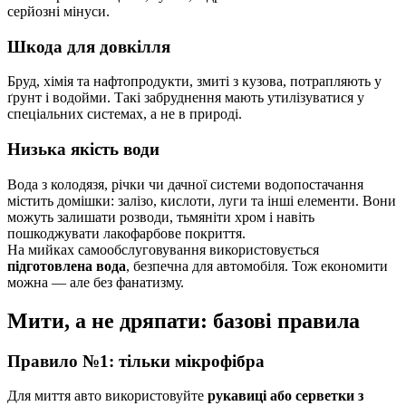
серйозні мінуси.
Шкода для довкілля
Бруд, хімія та нафтопродукти, змиті з кузова, потрапляють у
ґрунт і водойми. Такі забруднення мають утилізуватися у
спеціальних системах, а не в природі.
Низька якість води
Вода з колодязя, річки чи дачної системи водопостачання
містить домішки: залізо, кислоти, луги та інші елементи. Вони
можуть залишати розводи, тьмяніти хром і навіть
пошкоджувати лакофарбове покриття.
На мийках самообслуговування використовується
підготовлена вода
, безпечна для автомобіля. Тож економити
можна — але без фанатизму.
Мити, а не дряпати: базові правила
Правило №1: тільки мікрофібра
Для миття авто використовуйте
рукавиці або серветки з