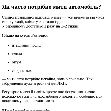
Як часто потрібно мити автомобіль?
Єдиної правильної відповіді немає — усе залежить від умов
експлуатації, клімату та стилю їзди.
У середньому достатньо
1 разу на 1–2 тижні
.
❗ Якщо на кузові з’явилися:
пташиний послід
смола
бітум
сліди комах
— мити авто потрібно
негайно
, хоча б локально. Такі
забруднення дуже агресивні для ЛКП.
Регулярне миття й навіть просте ополіскування значно
подовжують життя лакофарбового покриття, особливо при
щоденному використанні авто.