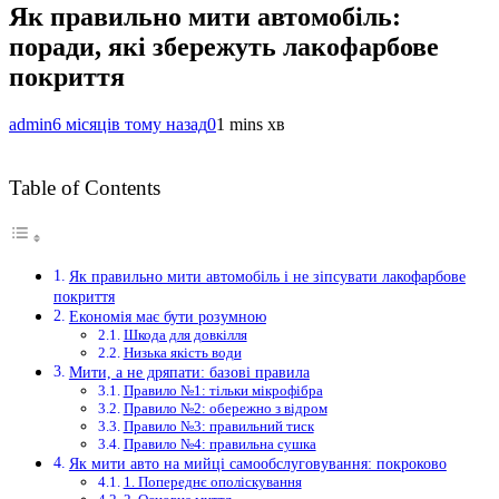
Як правильно мити автомобіль:
поради, які збережуть лакофарбове
покриття
admin
6 місяців тому назад
0
1 mins хв
Table of Contents
Як правильно мити автомобіль і не зіпсувати лакофарбове
покриття
Економія має бути розумною
Шкода для довкілля
Низька якість води
Мити, а не дряпати: базові правила
Правило №1: тільки мікрофібра
Правило №2: обережно з відром
Правило №3: правильний тиск
Правило №4: правильна сушка
Як мити авто на мийці самообслуговування: покроково
1. Попереднє ополіскування