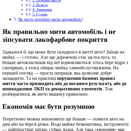
2. Основне миття
3. Колеса
4. Змивання
5. Сушка
Як часто потрібно мити автомобіль?
Як правильно мити автомобіль і не
зіпсувати лакофарбове покриття
Здавалося б, що може бути складного в митті авто? Заїхав на
мийку — і готово. Але що дорожчою стає ця послуга, то
більше автовласників від неї відмовляються: хтось бере відро з
ганчіркою, а хтось обирає мийку самообслуговування. На
перший погляд — проста операція, яка дозволяє добре
заощадити. Та на практиці
порушення базових правил
миття часто призводить або до поганого результату, або до
пошкодження ЛКП та декоративних елементів
. Тож
розбираємося, як мити машину правильно.
Економія має бути розумною
Теоретично можна зекономити ще більше — помити авто на
дачі або на березі річки. Вода майже безкоштовна, інструменти
— найпростіші: щітки, губки, відра. Але така «економія» має