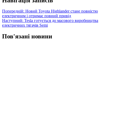
Навігація записів
Попередній:
Новий Toyota Highlander стане повністю
електричним і отримає повний привід
Наступний:
Tesla готується до масового виробництва
електричних тягачів Semi
Пов'язані новини