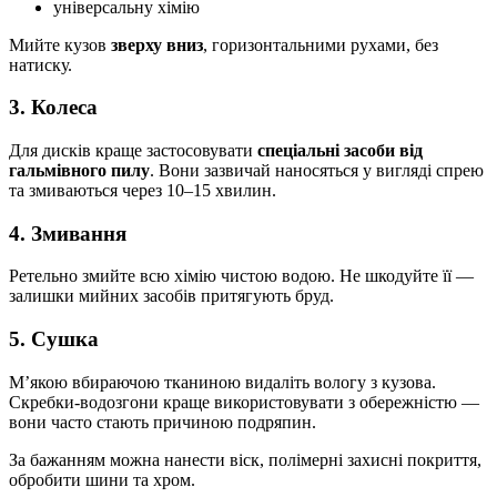
універсальну хімію
Мийте кузов
зверху вниз
, горизонтальними рухами, без
натиску.
3. Колеса
Для дисків краще застосовувати
спеціальні засоби від
гальмівного пилу
. Вони зазвичай наносяться у вигляді спрею
та змиваються через 10–15 хвилин.
4. Змивання
Ретельно змийте всю хімію чистою водою. Не шкодуйте її —
залишки мийних засобів притягують бруд.
5. Сушка
М’якою вбираючою тканиною видаліть вологу з кузова.
Скребки-водозгони краще використовувати з обережністю —
вони часто стають причиною подряпин.
За бажанням можна нанести віск, полімерні захисні покриття,
обробити шини та хром.