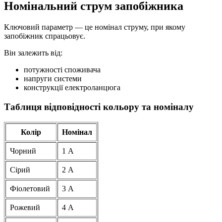
Номінальний струм запобіжника
Ключовий параметр — це номінал струму, при якому
запобіжник спрацьовує.
Він залежить від:
потужності споживача
напруги системи
конструкції електроланцюга
Таблиця відповідності кольору та номіналу
Колір
Номінал
Чорний
1 А
Сірий
2 А
Фіолетовий
3 А
Рожевий
4 А