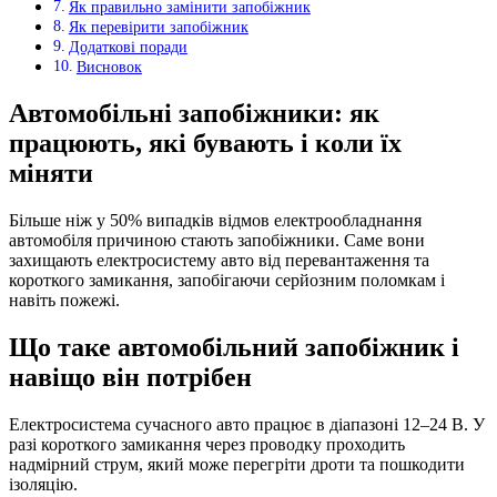
Як правильно замінити запобіжник
Як перевірити запобіжник
Додаткові поради
Висновок
Автомобільні запобіжники: як
працюють, які бувають і коли їх
міняти
Більше ніж у 50% випадків відмов електрообладнання
автомобіля причиною стають запобіжники. Саме вони
захищають електросистему авто від перевантаження та
короткого замикання, запобігаючи серйозним поломкам і
навіть пожежі.
Що таке автомобільний запобіжник і
навіщо він потрібен
Електросистема сучасного авто працює в діапазоні 12–24 В. У
разі короткого замикання через проводку проходить
надмірний струм, який може перегріти дроти та пошкодити
ізоляцію.