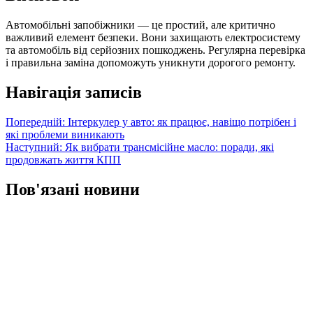
Автомобільні запобіжники — це простий, але критично
важливий елемент безпеки. Вони захищають електросистему
та автомобіль від серйозних пошкоджень. Регулярна перевірка
і правильна заміна допоможуть уникнути дорогого ремонту.
Навігація записів
Попередній:
Інтеркулер у авто: як працює, навіщо потрібен і
які проблеми виникають
Наступний:
Як вибрати трансмісійне масло: поради, які
продовжать життя КПП
Пов'язані новини