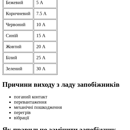
Бежевий
5 А
Коричневий
7.5 А
Червоний
10 А
Синій
15 А
Жовтий
20 А
Білий
25 А
Зелений
30 А
Причини виходу з ладу запобіжників
поганий контакт
перевантаження
механічні пошкодження
перегрів
вібрації
Як правильно замінити запобіжник