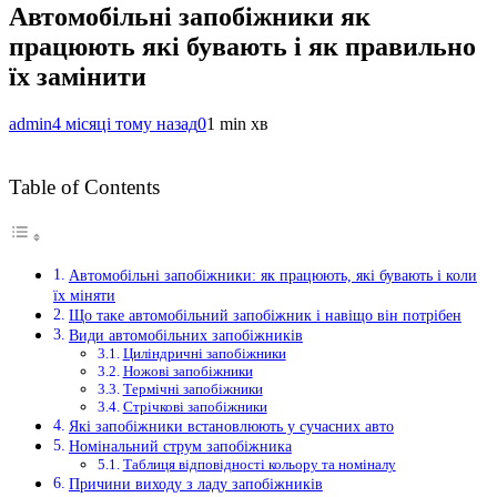
Автомобільні запобіжники як
працюють які бувають і як правильно
їх замінити
admin
4 місяці тому назад
0
1 min хв
Table of Contents
Автомобільні запобіжники: як працюють, які бувають і коли
їх міняти
Що таке автомобільний запобіжник і навіщо він потрібен
Види автомобільних запобіжників
Циліндричні запобіжники
Ножові запобіжники
Термічні запобіжники
Стрічкові запобіжники
Які запобіжники встановлюють у сучасних авто
Номінальний струм запобіжника
Таблиця відповідності кольору та номіналу
Причини виходу з ладу запобіжників