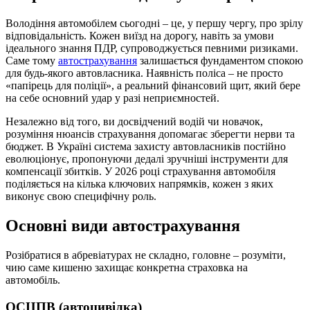
Володіння автомобілем сьогодні – це, у першу чергу, про зрілу
відповідальність. Кожен виїзд на дорогу, навіть за умови
ідеального знання ПДР, супроводжується певними ризиками.
Саме тому
автострахування
залишається фундаментом спокою
для будь-якого автовласника. Наявність поліса – не просто
«папірець для поліції», а реальний фінансовий щит, який бере
на себе основний удар у разі неприємностей.
Незалежно від того, ви досвідчений водій чи новачок,
розуміння нюансів страхування допомагає зберегти нерви та
бюджет. В Україні система захисту автовласників постійно
еволюціонує, пропонуючи дедалі зручніші інструменти для
компенсації збитків. У 2026 році страхування автомобіля
поділяється на кілька ключових напрямків, кожен з яких
виконує свою специфічну роль.
Основні види автострахування
Розібратися в абревіатурах не складно, головне – розуміти,
чию саме кишеню захищає конкретна страховка на
автомобіль.
ОСЦПВ (автоцивілка)