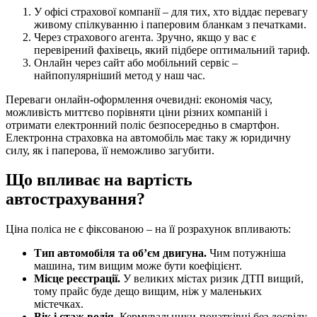
У офісі страхової компанії – для тих, хто віддає перевагу
живому спілкуванню і паперовим бланкам з печатками.
Через страхового агента. Зручно, якщо у вас є
перевірений фахівець, який підбере оптимальний тариф.
Онлайн через сайт або мобільний сервіс –
найпопулярніший метод у наш час.
Переваги онлайн-оформлення очевидні: економія часу,
можливість миттєво порівняти ціни різних компаній і
отримати електронний поліс безпосередньо в смартфон.
Електронна страховка на автомобіль має таку ж юридичну
силу, як і паперова, її неможливо загубити.
Що впливає на вартість
автострахування?
Ціна поліса не є фіксованою – на її розрахунок впливають:
Тип автомобіля та об’єм двигуна.
Чим потужніша
машина, тим вищим може бути коефіцієнт.
Місце реєстрації.
У великих містах ризик ДТП вищий,
тому прайс буде дещо вищим, ніж у маленьких
містечках.
Вік і стаж водія.
Кермувальники-початківці без досвіду