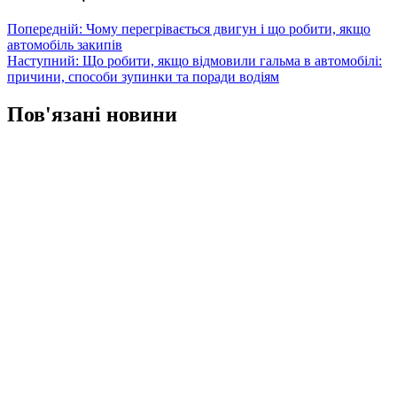
Попередній:
Чому перегрівається двигун і що робити, якщо
автомобіль закипів
Наступний:
Що робити, якщо відмовили гальма в автомобілі:
причини, способи зупинки та поради водіям
Пов'язані новини