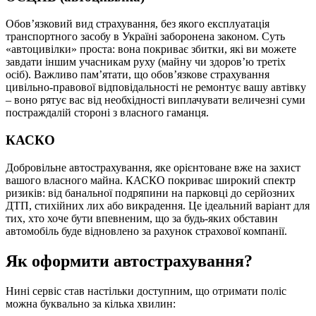
Обов’язковий вид страхування, без якого експлуатація
транспортного засобу в Україні заборонена законом. Суть
«автоцивілки» проста: вона покриває збитки, які ви можете
завдати іншим учасникам руху (майну чи здоров’ю третіх
осіб). Важливо пам’ятати, що
обов’язкове страхування
цивільно-правової відповідальності
не ремонтує вашу автівку
– воно рятує вас від необхідності виплачувати величезні суми
постраждалій стороні з власного гаманця.
КАСКО
Добровільне автострахування, яке орієнтоване вже на захист
вашого власного майна. КАСКО покриває широкий спектр
ризиків: від банальної подряпини на парковці до серйозних
ДТП, стихійних лих або викрадення. Це ідеальний варіант для
тих, хто хоче бути впевненим, що за будь-яких обставин
автомобіль буде відновлено за рахунок страхової компанії.
Як оформити автострахування?
Нині сервіс став настільки доступним, що отримати поліс
можна буквально за кілька хвилин: