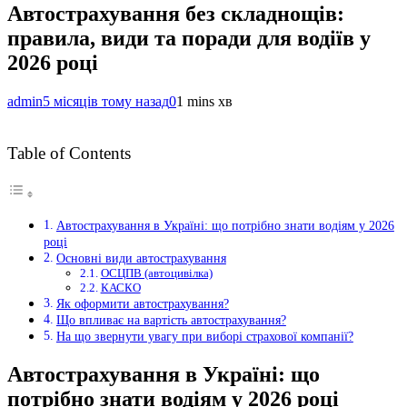
Автострахування без складнощів:
правила, види та поради для водіїв у
2026 році
admin
5 місяців тому назад
0
1 mins хв
Table of Contents
Автострахування в Україні: що потрібно знати водіям у 2026
році
Основні види автострахування
ОСЦПВ (автоцивілка)
КАСКО
Як оформити автострахування?
Що впливає на вартість автострахування?
На що звернути увагу при виборі страхової компанії?
Автострахування в Україні: що
потрібно знати водіям у 2026 році